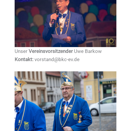
Unser
Vereinsvorsitzender
Uwe Barkow
Kontakt:
vorstand@bkc-ev.de