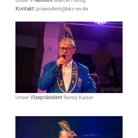
Unser
Präsident
Marcel Hüttig
Kontakt:
praesident@bkc-ev.de
Unser
Vizepräsident
Ronny Kaiser